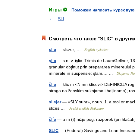
Игры ⚽
Поможем написать курсовую
SLI
Смотреть что такое "SLIC" в други
slic
— slic·er; …
English syllables
şlic
— s.n. v. işlic. Trimis de LauraGellner, 13
granular obţinut prin prepararea minereului 
minerale în suspensie; şlam.… …
Dicționar R
šlic
— šlȉc m <N mn šlìcevi> DEFINICIJA reg. p
straga na ženskim suknjama i haljinama); 
slic|er
— «SLY suhr», noun. 1. a tool or machi
slices …
Useful english dictionary
šlíc
— a m (ȋ) nižje pog. razporek (pri hlačah
SLIC
— (Federal) Savings and Loan Insurance