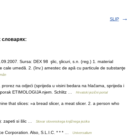
SLIP
х словарях:
.09.2007. Sursa: DEX 98 şlic, şlicuri, s.n. (reg.) 1. material
pe cale umedă. 2. (înv.) amestec de apă cu particule de substanţe
omân
rorez na odjeći (sprijeda u visini bedara na hlačama, sprijeda i
rasporak ETIMOLOGIJA njem. Schlitz …
Hrvatski jezični portal
ne that slices: »a bread slicer, a meat slicer. 2. a person who
): zapeti si šlic …
Slovar slovenskega knjižnega jezika
 Corporation. Also, S.L.I.C. * * * …
Universalium