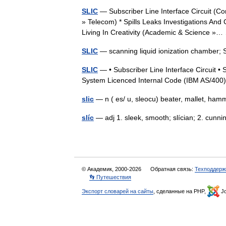
SLIC
— Subscriber Line Interface Circuit (C
» Telecom) * Spills Leaks Investigations An
Living In Creativity (Academic & Science 
SLIC
— scanning liquid ionization chamber; 
SLIC
— • Subscriber Line Interface Circuit • 
System Licenced Internal Code (IBM AS/400)
slic
— n ( es/ u, sleocu) beater, mallet, h
slíc
— adj 1. sleek, smooth; slícian; 2. cunn
© Академик, 2000-2026
Обратная связь:
Техподдерж
👣 Путешествия
Экспорт словарей на сайты
, сделанные на PHP,
Jo