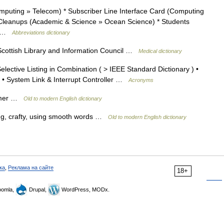
omputing » Telecom) * Subscriber Line Interface Card (Computing
d Cleanups (Academic & Science » Ocean Science) * Students
»… …
Abbreviations dictionary
Scottish Library and Information Council …
Medical dictionary
Selective Listing in Combination ( > IEEE Standard Dictionary ) •
 • System Link & Interrupt Controller …
Acronyms
ammer …
Old to modern English dictionary
ing, crafty, using smooth words …
Old to modern English dictionary
ка
,
Реклама на сайте
18+
omla,
Drupal,
WordPress, MODx.