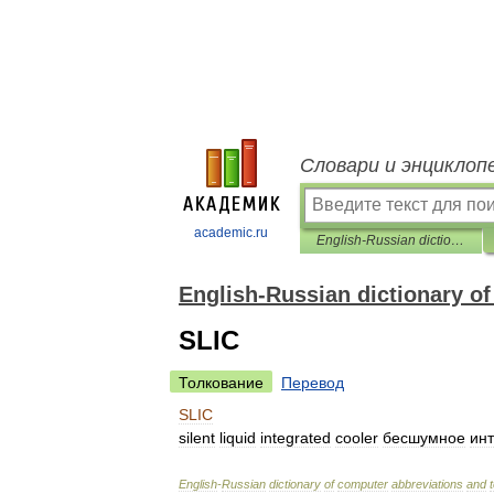
Словари и энциклоп
academic.ru
English-Russian dictionary of computer abbreviations and terms
English-Russian dictionary o
SLIC
Толкование
Перевод
SLIC
silent
liquid
integrated
cooler
бесшумное
ин
English
-
Russian
dictionary
of
computer
abbreviations
and