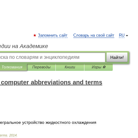
Запомнить сайт
Словарь на свой сайт
RU
едии на Академике
Найти!
Толкования
Переводы
Книги
Игры ⚽
f computer abbreviations and terms
тегральное
устройство
жидкостного
охлаждения
terms
.
2014
.